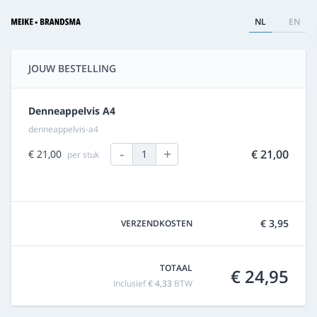
NL
EN
JOUW BESTELLING
Denneappelvis A4
denneappelvis-a4
-
+
€ 21,00
€ 21,00
1
per stuk
€ 3,95
VERZENDKOSTEN
TOTAAL
€ 24,95
Inclusief
€ 4,33
BTW