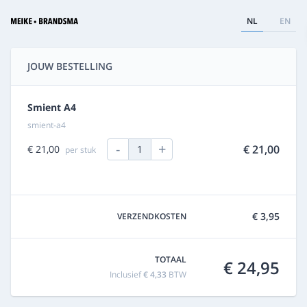
NL
EN
JOUW BESTELLING
Smient A4
smient-a4
-
+
€ 21,00
€ 21,00
1
per stuk
€ 3,95
VERZENDKOSTEN
TOTAAL
€ 24,95
Inclusief
€ 4,33
BTW