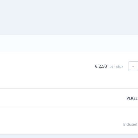
-
€ 2,50
per stuk
VERZ
Inclusie