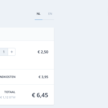
NL
EN
+
€ 2,50
1
€ 3,95
ENDKOSTEN
TOTAAL
€ 6,45
f
€ 1,12
BTW