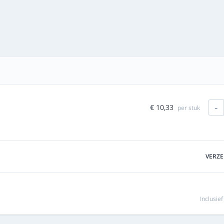
-
€ 10,33
per stuk
VERZ
Inclusie