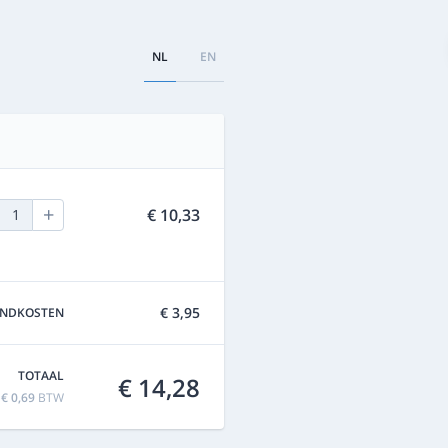
NL
EN
+
€ 10,33
1
€ 3,95
ENDKOSTEN
TOTAAL
€ 14,28
f
€ 0,69
BTW